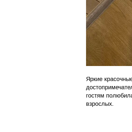
Яркие красочны
достопримечател
гостям полюбила
взрослых.