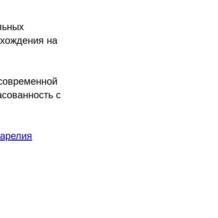
льных
ахождения на
 современной
асованность с
арелия