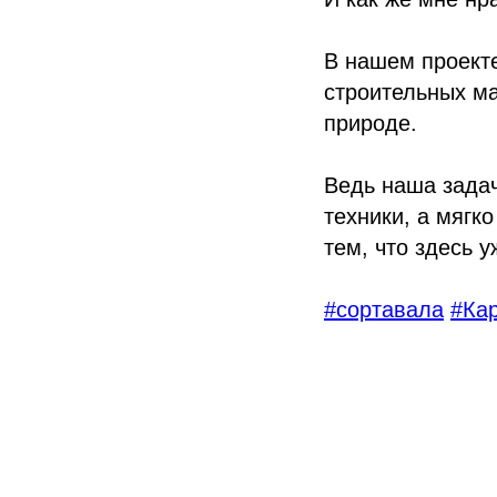
В нашем проекте
строительных м
природе.
Ведь наша зада
техники, а мягк
тем, что здесь 
#сортавала
#Ка