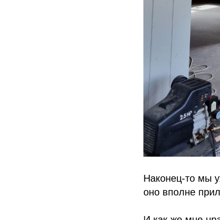
Наконец-то мы у
оно вполне прил
И как же мне нр