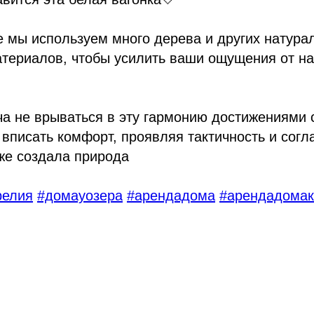
 мы используем много дерева и других натура
атериалов, чтобы усилить ваши ощущения от н
ча не врываться в эту гармонию достижениями
о вписать комфорт, проявляя тактичность и согл
уже создала природа
релия
#домауозера
#арендадома
#арендадомак