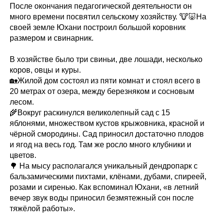
После окончания педагогической деятельности он
много времени посвятил сельскому хозяйству. 🐮🐷На
своей земле Юхани построил большой коровник
размером и свинарник.
В хозяйстве было три свиньи, две лошади, несколько
коров, овцы и куры.
🏡Жилой дом состоял из пяти комнат и стоял всего в
20 метрах от озера, между березняком и сосновым
лесом.
🌾Вокруг раскинулся великолепный сад с 15
яблонями, множеством кустов крыжовника, красной и
чёрной смородины. Сад приносил достаточно плодов
и ягод на весь год. Там же росло много клубники и
цветов.
🌳 На мысу располагался уникальный дендропарк с
бальзамическими пихтами, клёнами, дубами, спиреей,
розами и сиренью. Как вспоминал Юхани, «в летний
вечер звук воды приносил безмятежный сон после
тяжёлой работы».